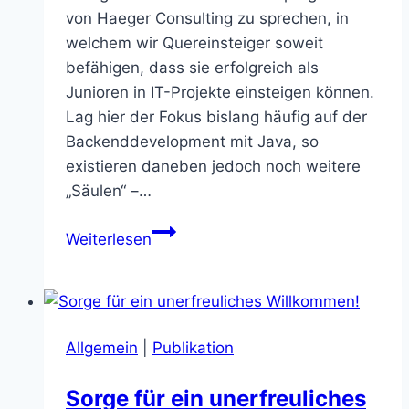
von Haeger Consulting zu sprechen, in
welchem wir Quereinsteiger soweit
befähigen, dass sie erfolgreich als
Junioren in IT-Projekte einsteigen können.
Lag hier der Fokus bislang häufig auf der
Backenddevelopment mit Java, so
existieren daneben jedoch noch weitere
„Säulen“ –…
Menschen
Weiterlesen
befähigen
–
Es
war
Allgemein
|
Publikation
einmal…
Sorge für ein unerfreuliches