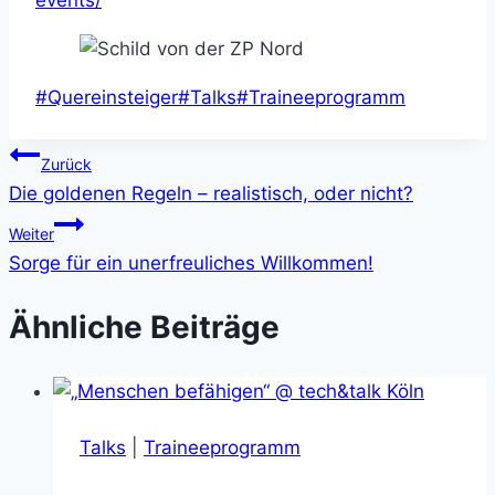
events/
Schlagworte:
#
Quereinsteiger
#
Talks
#
Traineeprogramm
Beitragsnavigation
Zurück
Die goldenen Regeln – realistisch, oder nicht?
Weiter
Sorge für ein unerfreuliches Willkommen!
Ähnliche Beiträge
Talks
|
Traineeprogramm