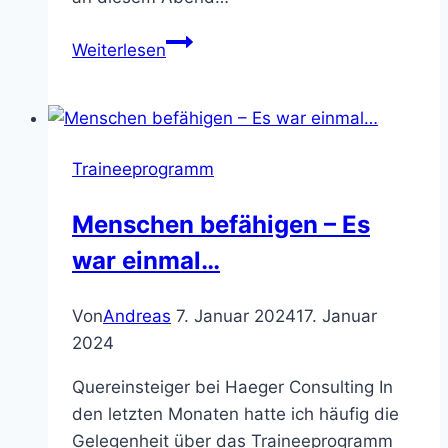
„Menschen
Weiterlesen
befähigen“
@
tech&talk
Köln
Traineeprogramm
Menschen befähigen – Es
war einmal…
Von
Andreas
7. Januar 2024
17. Januar
2024
Quereinsteiger bei Haeger Consulting In
den letzten Monaten hatte ich häufig die
Gelegenheit über das Traineeprogramm