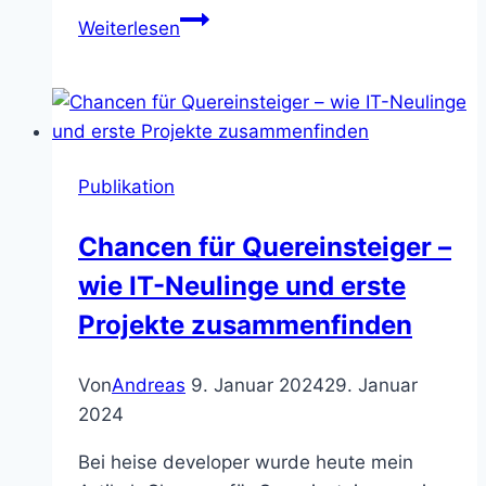
Sorge
Weiterlesen
für
ein
unerfreuliches
Willkommen!
Publikation
Chancen für Quereinsteiger –
wie IT-Neulinge und erste
Projekte zusammenfinden
Von
Andreas
9. Januar 2024
29. Januar
2024
Bei heise developer wurde heute mein