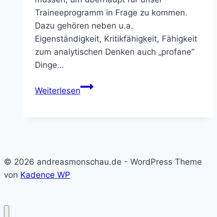
Traineeprogramm in Frage zu kommen.
Dazu gehören neben u.a.
Eigenständigkeit, Kritikfähigkeit, Fähigkeit
zum analytischen Denken auch „profane“
Dinge…
IT-
Weiterlesen
Quereinsteiger
–
wie
finden
wir
© 2026 andreasmonschau.de - WordPress Theme
die
von
Kadence WP
richtigen?