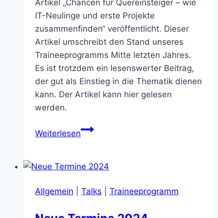
Artikel „Chancen für Quereinsteiger – wie
IT-Neulinge und erste Projekte
zusammenfinden“ veröffentlicht. Dieser
Artikel umschreibt den Stand unseres
Traineeprogramms Mitte letzten Jahres.
Es ist trotzdem ein lesenswerter Beitrag,
der gut als Einstieg in die Thematik dienen
kann. Der Artikel kann hier gelesen
werden.
Chancen
Weiterlesen
für
Quereinsteiger
–
wie
Allgemein
|
Talks
|
Traineeprogramm
IT-
Neulinge