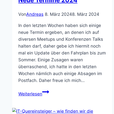
Neue Termine 2024
und
erste
Von
Andreas
8. März 2024
8. März 2024
Projekte
zusammenfinden
In den letzten Wochen haben sich einige
neue Termin ergeben, an denen ich auf
diversen Meetups und Konferenzen Talks
halten darf, daher gebe ich hiermit noch
mal ein Update über den Fahrplan bis zum
Sommer. Einige Zusagen waren
überraschend, ich hatte in den letzten
Wochen nämlich auch einige Absagen im
Postfach. Daher freue ich mich…
Neue
Weiterlesen
Termine
2024