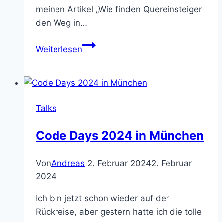
meinen Artikel „Wie finden Quereinsteiger
den Weg in…
Wie
Weiterlesen
finden
Quereinsteiger
den
Weg
Talks
in
die
Code Days 2024 in München
Softwareentwicklung?
Von
Andreas
2. Februar 2024
2. Februar
2024
Ich bin jetzt schon wieder auf der
Rückreise, aber gestern hatte ich die tolle