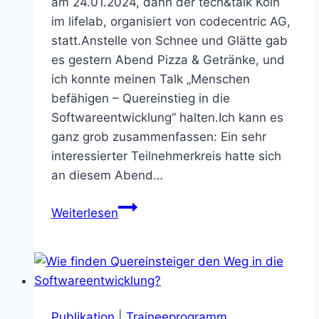
am 24.01.2024, dann der tech&talk Köln
im lifelab, organisiert von codecentric AG,
statt.Anstelle von Schnee und Glätte gab
es gestern Abend Pizza & Getränke, und
ich konnte meinen Talk „Menschen
befähigen – Quereinstieg in die
Softwareentwicklung“ halten.Ich kann es
ganz grob zusammenfassen: Ein sehr
interessierter Teilnehmerkreis hatte sich
an diesem Abend…
„Menschen
Weiterlesen
befähigen“
@
tech&talk
Köln
Publikation
|
Traineeprogramm