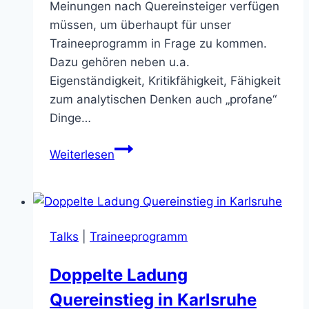
Meinungen nach Quereinsteiger verfügen
müssen, um überhaupt für unser
Traineeprogramm in Frage zu kommen.
Dazu gehören neben u.a.
Eigenständigkeit, Kritikfähigkeit, Fähigkeit
zum analytischen Denken auch „profane“
Dinge…
IT-
Weiterlesen
Quereinsteiger
–
wie
finden
Talks
|
Traineeprogramm
wir
die
Doppelte Ladung
richtigen?
Quereinstieg in Karlsruhe