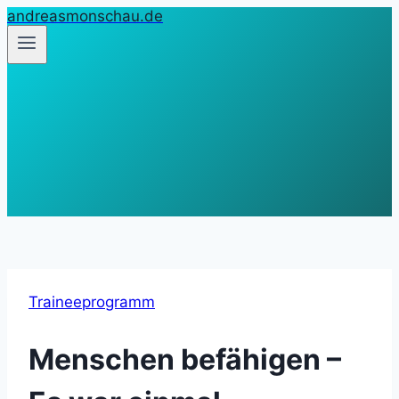
andreasmonschau.de
Zum
Inhalt
springen
Traineeprogramm
Menschen befähigen –