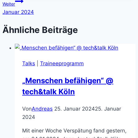
Beitragsnavigation
Weiter
Januar 2024
Ähnliche Beiträge
Talks
|
Traineeprogramm
„Menschen befähigen“ @
tech&talk Köln
Von
Andreas
25. Januar 2024
25. Januar
2024
Mit einer Woche Verspätung fand gestern,