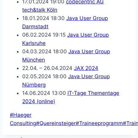
17.01.2024 19:00
codecentric AG
tech&talk Köln
18.01.2024 18:30
Java User Group
Darmstadt
06.02.2024 19:15
Java User Group
Karlsruhe
04.03.2024 18:00
Java User Group
München
22.04. – 26.04.2024
JAX 2024
02.05.2024 18:00
Java User Group
Nürnberg
14.06.2024 13:00
IT-Tage Thementage
2024 (online)
Schlagworte:
#
Haeger
Consulting
#
Quereinsteiger
#
Traineeprogramm
#
Trai